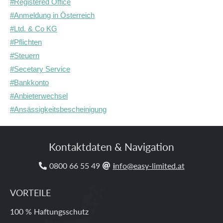
#Registered Office
#Anmeldung in Österreich
#Ltd. & Co KG
#Pflichten
#Steuern
#Secetary Service
#Bankkonto
#Anbieterwechsel
#Ansässigkeitsbescheinigung
Kontaktdaten & Navigation
0800­ 66­ 55­ 49
i
nfo@easy-limited.at


VORTEILE
100 % Haftungsschutz