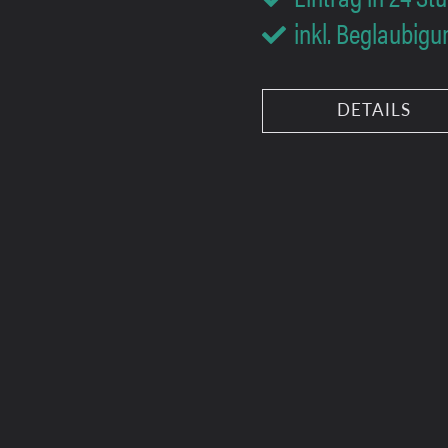
inkl. Beglaubig

DETAILS